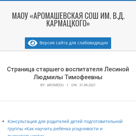
Skip
to
МАОУ «АРОМАШЕВСКАЯ СОШ ИМ. В.Д.
content
КАРМАЦКОГО»
Версия сайта для слабовидящих
Secondary
Navigation
Menu
Страница старшего воспитателя Лесиной
Людмилы Тимофеевны
BY:
AROMEDU
ON:
31.08.2021
Консультация для родителей детей подготовительной
группы «Как научить ребёнка усидчивости и
внимательности»