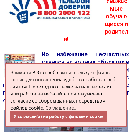
Уважае
мые
обучаю
щиеся и
родител
и!
Во избежание несчастных
случаев на водных объектах в
зимний период предлагаем
Внимание! Этот веб-сайт использует файлы
вам познакомиться с
cookie для повышения удобства работы с веб-
правилами поведения на льду. Соблюдайте
сайтом. Переход по ссылке на наш веб-сайт
правила безопасности, которые помогут
или работа на веб-сайте подразумевают
сберечь жизнь! #безопасность #тонкийлед
согласие со сбором данных посредством
файлов cookie.
Соглашение...
Я согласен(а) на работу с файлами cookie