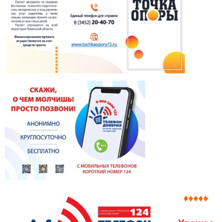
♦♦♦♦♦