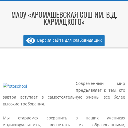
Skip
to
МАОУ «АРОМАШЕВСКАЯ СОШ ИМ. В.Д.
content
КАРМАЦКОГО»
Версия сайта для слабовидящих
Secondary
Navigation
Menu
Современный мир
предъявляет к тем, кто
завтра вступает в самостоятельную жизнь, все более
высокие требования.
Мы стараемся сохранить в наших учениках
индивидуальность, воспитать их образованными,