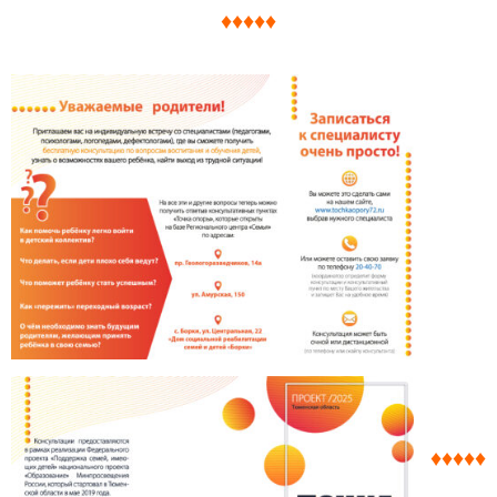
♦♦♦♦♦
♦♦♦♦♦