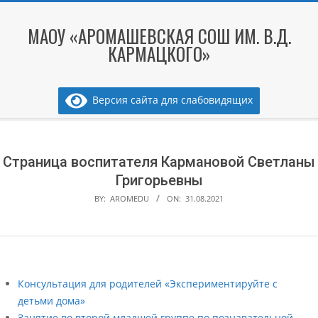
Skip
to
МАОУ «АРОМАШЕВСКАЯ СОШ ИМ. В.Д.
content
КАРМАЦКОГО»
Версия сайта для слабовидящих
Secondary
Navigation
Menu
Страница воспитателя Кармановой Светланы
Григорьевны
BY:
AROMEDU
ON:
31.08.2021
Консультация для родителей «Экспериментируйте с
детьми дома»
Занятие во второй младшей группе по познавательной