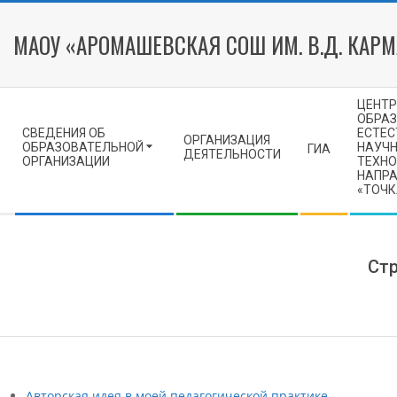
Skip
to
МАОУ «АРОМАШЕВСКАЯ СОШ ИМ. В.Д. КАР
content
Secondary
ЦЕНТР
Navigation
ОБРА
СВЕДЕНИЯ ОБ
ЕСТЕС
Menu
ОРГАНИЗАЦИЯ
ОБРАЗОВАТЕЛЬНОЙ
НАУЧН
ГИА
ДЕЯТЕЛЬНОСТИ
ОРГАНИЗАЦИИ
ТЕХНО
НАПР
«ТОЧК
Стр
Авторская идея в моей педагогической практике