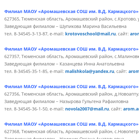
Филиал МАОУ «Аромашевская СОШ им. В.Д. Кармацкого»
627365, Тюменская область, Аромашевский район, с.Кротово, у
Заведующая филиалом − Шупикова Марина Васильевна
тел. 8-34545-3-13-87,
e-mail:
krotovoschool@mail.ru
, сайт:
aro
Филиал МАОУ «Аромашевская СОШ им. В.Д. Кармацкого
627357, Тюменская область, Аромашевский район, с.Малиновка
Заведующая филиалом − Казанцева Инна Анатольевна
тел. 8-34545-35-1-85, e-mail:
malishkola@yandex.ru
, сайт:
arom
Филиал МАОУ «Аромашевская СОШ им. В.Д. Кармацкого
627356, Тюменская область, Аромашевский район, д.Новоаптула
Заведующая филиалом − Назырова Гульгена Рафаиловна
тел. 8-34545-36-1-50, e-mail:
novola2007@mail.ru
, сайт:
arom.a
Филиал МАОУ «Аромашевская СОШ им. В.Д. Кармацкого»
627368, Тюменская область, Аромашевский район, с.Новопетро
Заведующая филиалом − Наумчик Оксана Анатольевна