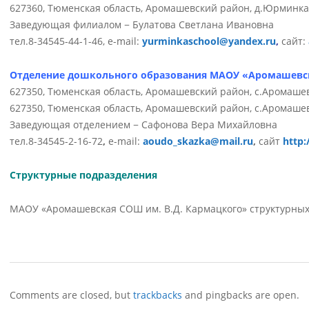
627360, Тюменская область, Аромашевский район, д.Юрминка,
Заведующая филиалом − Булатова Светлана Ивановна
тел.8-34545-44-1-46, e-mail:
yurminkaschool@yandex.ru
,
сайт:
Отделение дошкольного образования МАОУ «Аромашевска
627350, Тюменская область, Аромашевский район, с.Аромашево
627350, Тюменская область, Аромашевский район, с.Аромашев
Заведующая отделением − Сафонова Вера Михайловна
тел.8-34545-2-16-72
,
e-mail:
aoudo_skazka@mail.ru
,
сайт
http:
Структурные подразделения
МАОУ «Аромашевская СОШ им. В.Д. Кармацкого» структурных
2015-
07-
Comments are closed, but
trackbacks
and pingbacks are open.
28