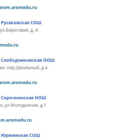
arom.aromedu.ru
 Русаковская СОШ
л.Береговая, д. 4
omedu.ru
» Слободчиковская ООШ
ки, пер.Школьный, д.4
arom.aromedu.ru
» Сорочкинская НОШ
, ул.Молодежная, д.1
om.aromedu.ru
» Юрминская СОШ