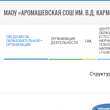
Skip
to
МАОУ «АРОМАШЕВСКАЯ СОШ ИМ. В.Д. КАР
content
Secondary
ЦЕНТР
Navigation
ОБРА
СВЕДЕНИЯ ОБ
ЕСТЕС
Menu
ОРГАНИЗАЦИЯ
ОБРАЗОВАТЕЛЬНОЙ
НАУЧН
ГИА
ДЕЯТЕЛЬНОСТИ
ОРГАНИЗАЦИИ
ТЕХНО
НАПР
«ТОЧК
Структу