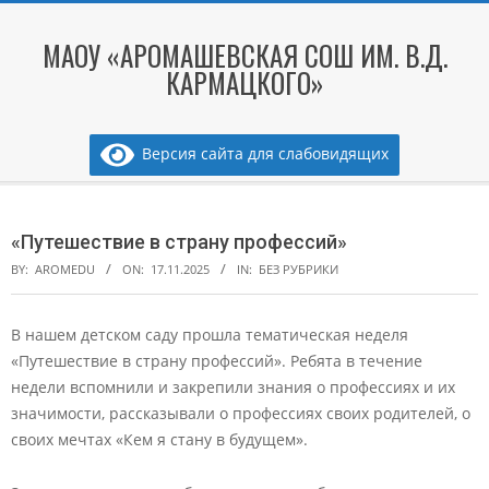
Skip
to
МАОУ «АРОМАШЕВСКАЯ СОШ ИМ. В.Д.
content
КАРМАЦКОГО»
Версия сайта для слабовидящих
Secondary
Navigation
«Путешествие в страну профессий»
Menu
BY:
AROMEDU
ON:
17.11.2025
IN:
БЕЗ РУБРИКИ
В нашем детском саду прошла тематическая неделя
«Путешествие в страну профессий». Ребята в течение
недели вспомнили и закрепили знания о профессиях и их
значимости, рассказывали о профессиях своих родителей, о
своих мечтах «Кем я стану в будущем».