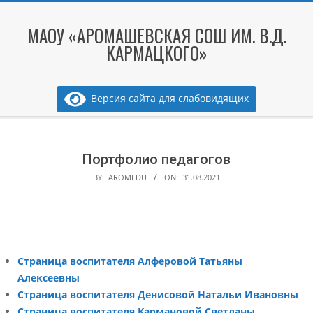
Skip
to
МАОУ «АРОМАШЕВСКАЯ СОШ ИМ. В.Д.
content
КАРМАЦКОГО»
Версия сайта для слабовидящих
Secondary
Navigation
Menu
Портфолио педагогов
BY:
AROMEDU
ON:
31.08.2021
Страница воспитателя Алферовой Татьяны
Алексеевны
Страница воспитателя Денисовой Натальи Ивановны
Страница воспитателя Кармановой Светланы