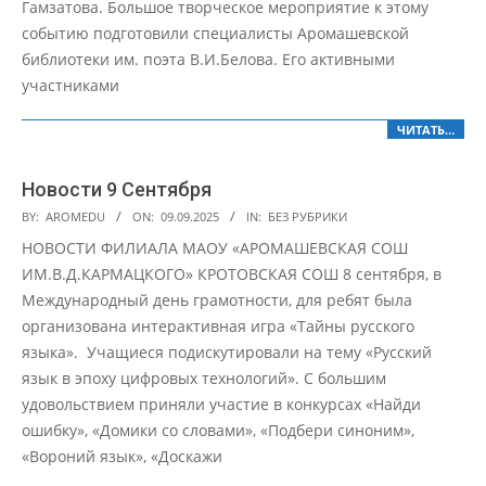
Гамзатова. Большое творческое мероприятие к этому
событию подготовили специалисты Аромашевской
библиотеки им. поэта В.И.Белова. Его активными
участниками
ЧИТАТЬ…
Новости 9 Сентября
2025-
BY:
AROMEDU
ON:
09.09.2025
IN:
БЕЗ РУБРИКИ
09-
НОВОСТИ ФИЛИАЛА МАОУ «АРОМАШЕВСКАЯ СОШ
09
ИМ.В.Д.КАРМАЦКОГО» КРОТОВСКАЯ СОШ 8 сентября, в
Международный день грамотности, для ребят была
организована интерактивная игра «Тайны русского
языка». Учащиеся подискутировали на тему «Русский
язык в эпоху цифровых технологий». С большим
удовольствием приняли участие в конкурсах «Найди
ошибку», «Домики со словами», «Подбери синоним»,
«Вороний язык», «Доскажи