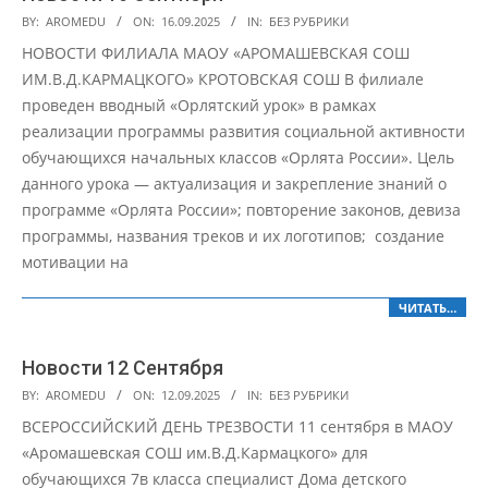
2025-
BY:
AROMEDU
ON:
16.09.2025
IN:
БЕЗ РУБРИКИ
09-
НОВОСТИ ФИЛИАЛА МАОУ «АРОМАШЕВСКАЯ СОШ
16
ИМ.В.Д.КАРМАЦКОГО» КРОТОВСКАЯ СОШ В филиале
проведен вводный «Орлятский урок» в рамках
реализации программы развития социальной активности
обучающихся начальных классов «Орлята России». Цель
данного урока — актуализация и закрепление знаний о
программе «Орлята России»; повторение законов, девиза
программы, названия треков и их логотипов; создание
мотивации на
ЧИТАТЬ…
Новости 12 Сентября
2025-
BY:
AROMEDU
ON:
12.09.2025
IN:
БЕЗ РУБРИКИ
09-
ВСЕРОССИЙСКИЙ ДЕНЬ ТРЕЗВОСТИ 11 сентября в МАОУ
12
«Аромашевская СОШ им.В.Д.Кармацкого» для
обучающихся 7в класса специалист Дома детского