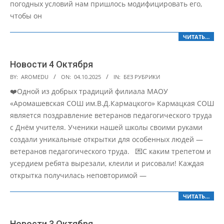
погодных условий нам пришлось модифицировать его,
чтобы он
ЧИТАТЬ…
Новости 4 Октября
2025-
BY:
AROMEDU
ON:
04.10.2025
IN:
БЕЗ РУБРИКИ
10-
❤️Одной из добрых традиций филиала МАОУ
04
«Аромашевская СОШ им.В.Д.Кармацкого» Кармацкая СОШ
является поздравление ветеранов педагогического труда
с Днём учителя. Ученики нашей школы своими руками
создали уникальные открытки для особенных людей —
ветеранов педагогического труда. 💌С каким трепетом и
усердием ребята вырезали, клеили и рисовали! Каждая
открытка получилась неповторимой —
ЧИТАТЬ…
Новости 3 Октября