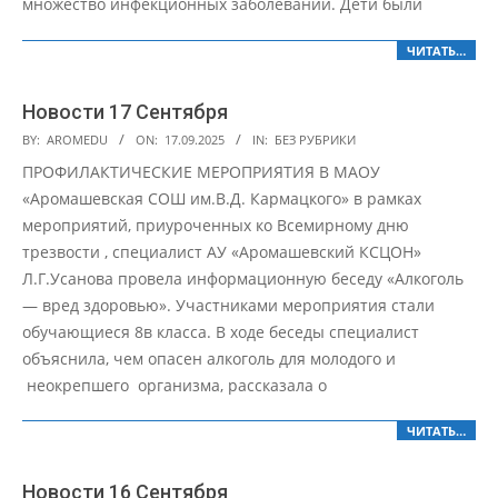
множество инфекционных заболеваний. Дети были
ЧИТАТЬ…
Новости 17 Сентября
2025-
BY:
AROMEDU
ON:
17.09.2025
IN:
БЕЗ РУБРИКИ
09-
ПРОФИЛАКТИЧЕСКИЕ МЕРОПРИЯТИЯ В МАОУ
17
«Аромашевская СОШ им.В.Д. Кармацкого» в рамках
мероприятий, приуроченных ко Всемирному дню
трезвости , специалист АУ «Аромашевский КСЦОН»
Л.Г.Усанова провела информационную беседу «Алкоголь
— вред здоровью». Участниками мероприятия стали
обучающиеся 8в класса. В ходе беседы специалист
объяснила, чем опасен алкоголь для молодого и
неокрепшего организма, рассказала о
ЧИТАТЬ…
Новости 16 Сентября