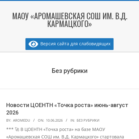
Skip
to
МАОУ «АРОМАШЕВСКАЯ СОШ ИМ. В.Д.
content
КАРМАЦКОГО»
Версия сайта для слабовидящих
Secondary
Navigation
Menu
Без рубрики
Новости ЦОЕНТН «Точка роста» июнь-август
2026
2026-
BY:
AROMEDU
ON:
10.06.2026
IN:
БЕЗ РУБРИКИ
06-
*** 🚀 В ЦОЕНТН «Точка роста» на базе МАОУ
10
«Аромашевская СОШ им. В.Д. Кармацкого» стартовала