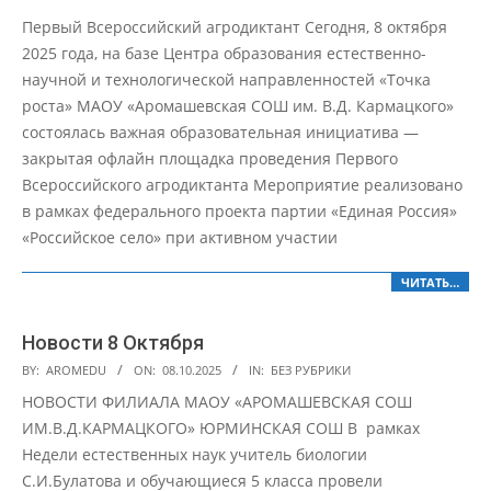
10-
Первый Всероссийский агродиктант Сегодня, 8 октября
08
2025 года, на базе Центра образования естественно-
научной и технологической направленностей «Точка
роста» МАОУ «Аромашевская СОШ им. В.Д. Кармацкого»
состоялась важная образовательная инициатива —
закрытая офлайн площадка проведения Первого
Всероссийского агродиктанта Мероприятие реализовано
в рамках федерального проекта партии «Единая Россия»
«Российское село» при активном участии
ЧИТАТЬ…
Новости 8 Октября
2025-
BY:
AROMEDU
ON:
08.10.2025
IN:
БЕЗ РУБРИКИ
10-
НОВОСТИ ФИЛИАЛА МАОУ «АРОМАШЕВСКАЯ СОШ
08
ИМ.В.Д.КАРМАЦКОГО» ЮРМИНСКАЯ СОШ В рамках
Недели естественных наук учитель биологии
С.И.Булатова и обучающиеся 5 класса провели