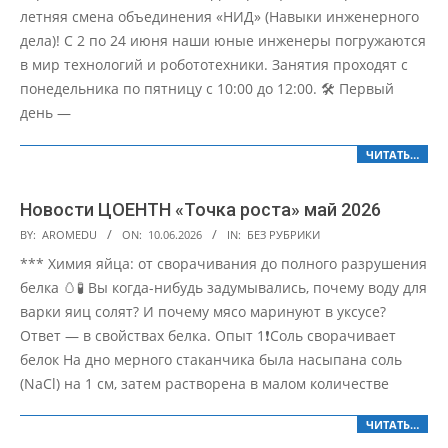
летняя смена объединения «НИД» (Навыки инженерного
дела)! С 2 по 24 июня наши юные инженеры погружаются
в мир технологий и робототехники. Занятия проходят с
понедельника по пятницу с 10:00 до 12:00. 🛠 Первый
день —
ЧИТАТЬ…
Новости ЦОЕНТН «Точка роста» май 2026
2026-
BY:
AROMEDU
ON:
10.06.2026
IN:
БЕЗ РУБРИКИ
06-
*** Химия яйца: от сворачивания до полного разрушения
10
белка 🥚🧪 Вы когда-нибудь задумывались, почему воду для
варки яиц солят? И почему мясо маринуют в уксусе?
Ответ — в свойствах белка. Опыт 1❗️Соль сворачивает
белок На дно мерного стаканчика была насыпана соль
(NaCl) на 1 см, затем растворена в малом количестве
ЧИТАТЬ…