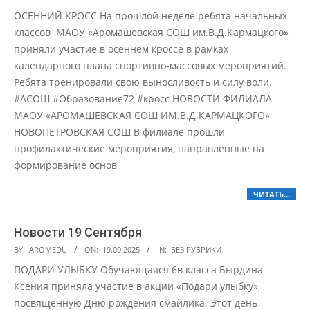
09-
ОСЕННИЙ КРОСС На прошлой неделе ребята начальных
22
классов МАОУ «Аромашевская СОШ им.В.Д.Кармацкого»
приняли участие в осеннем кроссе в рамках
календарного плана спортивно-массовых мероприятий.
Ребята тренировали свою выносливость и силу воли.
#АСОШ #Образование72 #кросс НОВОСТИ ФИЛИАЛА
МАОУ «АРОМАШЕВСКАЯ СОШ ИМ.В.Д.КАРМАЦКОГО»
НОВОПЕТРОВСКАЯ СОШ В филиале прошли
профилактические мероприятия, направленные на
формирование основ
ЧИТАТЬ…
Новости 19 Сентября
2025-
BY:
AROMEDU
ON:
19.09.2025
IN:
БЕЗ РУБРИКИ
09-
ПОДАРИ УЛЫБКУ Обучающаяся 6в класса Бырдина
19
Ксения приняла участие в акции «Подари улыбку»,
посвящённую Дню рождения смайлика. Этот день