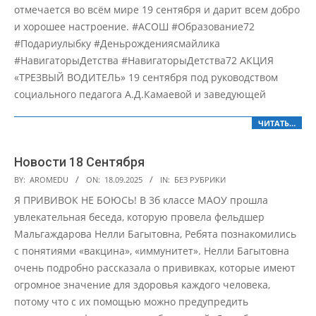
отмечается во всём мире 19 сентября и дарит всем добро
и хорошее настроение. #АСОШ #Образование72
#Подариулыбку #Деньрождениясмайлика
#НавигаторыДетства #НавигаторыДетства72 АКЦИЯ
«ТРЕЗВЫЙ ВОДИТЕЛЬ» 19 сентября под руководством
социального педагога А.Д.Камаевой и заведующей
ЧИТАТЬ…
Новости 18 Сентября
2025-
BY:
AROMEDU
ON:
18.09.2025
IN:
БЕЗ РУБРИКИ
09-
Я ПРИВИВОК НЕ БОЮСЬ! В 3б классе МАОУ прошла
18
увлекательная беседа, которую провела фельдшер
Мальгаждарова Нелли Багытовна, Ребята познакомились
с понятиями «вакцина», «иммунитет». Нелли Багытовна
очень подробно рассказала о прививках, которые имеют
огромное значение для здоровья каждого человека,
потому что с их помощью можно предупредить