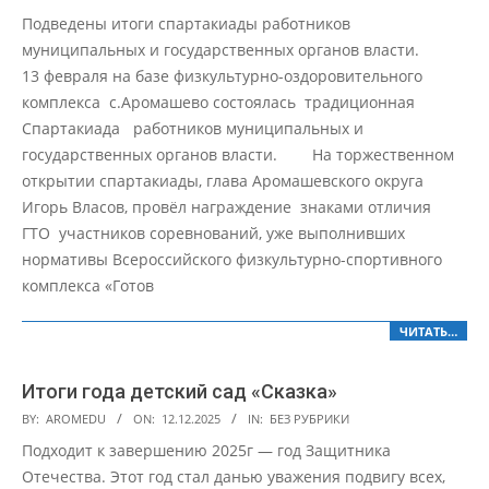
02-
Подведены итоги спартакиады работников
17
муниципальных и государственных органов власти.
13 февраля на базе физкультурно-оздоровительного
комплекса с.Аромашево состоялась традиционная
Спартакиада работников муниципальных и
государственных органов власти. На торжественном
открытии спартакиады, глава Аромашевского округа
Игорь Власов, провёл награждение знаками отличия
ГТО участников соревнований, уже выполнивших
нормативы Всероссийского физкультурно-спортивного
комплекса «Готов
ЧИТАТЬ…
Итоги года детский сад «Сказка»
2025-
BY:
AROMEDU
ON:
12.12.2025
IN:
БЕЗ РУБРИКИ
12-
Подходит к завершению 2025г — год Защитника
12
Отечества. Этот год стал данью уважения подвигу всех,