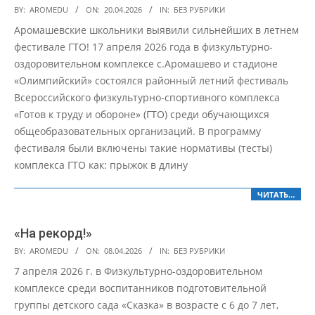
2026-
BY:
AROMEDU
ON:
20.04.2026
IN:
БЕЗ РУБРИКИ
04-
Аромашевские школьники выявили сильнейших в летнем
20
фестивале ГТО! 17 апреля 2026 года в физкультурно-
оздоровительном комплексе с.Аромашево и стадионе
«Олимпийский» состоялся районный летний фестиваль
Всероссийского физкультурно-спортивного комплекса
«Готов к труду и обороне» (ГТО) среди обучающихся
общеобразовательных организаций. В программу
фестиваля были включены такие нормативы (тесты)
комплекса ГТО как: прыжок в длину
ЧИТАТЬ…
«На рекорд!»
2026-
BY:
AROMEDU
ON:
08.04.2026
IN:
БЕЗ РУБРИКИ
04-
7 апреля 2026 г. в Физкультурно-оздоровительном
08
комплексе среди воспитанников подготовительной
группы детского сада «Сказка» в возрасте с 6 до 7 лет,