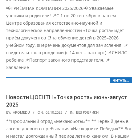
10-
📢ПРИЁМНАЯ КОМПАНИЯ 2025/2026📢 Уважаемые
05
ученики и родители! 📍С 1 по 20 сентября в нашем
Центре образования естественно-научной и
технологической направленностей «Точка роста» идет
приём документов 📑на обучение детей в 2025–2026
учебном году. ‼Перечень документов для зачисления: 📌
свидетельство о рождении (с 14 лет – паспорт) 📌СНИЛС
ребенка 📌Паспорт законного представителя. 📌
Заявление
ЧИТАТЬ…
Новости ЦОЕНТН «Точка роста» июнь-август
2025
2025-
BY:
AROMEDU
ON:
05.10.2025
IN:
БЕЗ РУБРИКИ
10-
**Профильный отряд «МеханоБоты»** **Первый день в
05
лагере дневного пребывания «Наследники Победы»** Вот
и настал долгожданный период летних каникул. В нашем