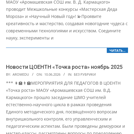
МАОУ «Аромашевская СОШ им. В. Д. Кармацкого»
проводит Межшкольные конкурсы «Мастерская Деда
Мороза» и «Научный Новый год»! 💫Проявите
креативность и мастерство, создавая новогодние чудеса с
современными технологиями и искусством. Соедините
науку, эксперименты и
ЧИТАТЬ…
Новости ЦОЕНТН «Точка роста» ноябрь 2025
2026-
BY:
AROMEDU
ON:
10.06.2026
IN:
БЕЗ РУБРИКИ
06-
*** 👩‍🏫👨‍🏫МЕРОПРИЯТИЯ ДЛЯ ПЕДАГОГОВ В ЦОЕНТН
10
«Точка роста» МАОУ «Аромашевская СОШ им. В.Д.
Кармацкого» прошло заседание ШМО учителей
естественно-научного цикла в рамках проведения
Единого методического дня, посвящённого вопросам
внутришкольного контроля, его управленческим и
педагогическим аспектам. Были проведены демоуроки и
мастер-классы, рассмотрены вопросы по преодолению