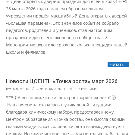
✨ День открытых дверей: праздник для всей школы! ✨ 📢
10
28 марта 2026 года в нашем образовательном
учреждении прошёл масштабный День открытых дверей
«Большая перемена». Это значимое событие собрало
педагогов, родителей и учеников, став настоящим
праздником для всего школьного сообщества. 📌
Мероприятие охватило сразу несколько площадок нашей
школы и филиалов,
ЧИТАТЬ…
Новости ЦОЕНТН «Точка роста» март 2026
2026-
BY:
AROMEDU
ON:
10.06.2026
IN:
БЕЗ РУБРИКИ
06-
*** 🧪 А вы знали, что кислота растворяет железо? 🤯
10
Наша ученица оказалась в уникальной ситуации:
благодаря химическому набору, предоставленному
Центром образования «Точка роста», она смогла своими
глазами увидеть, как соляная кислота взаимодействует с
цинком. Но самое интересное — мы не только наблюдали