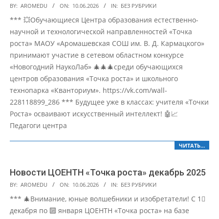
2026-
BY:
AROMEDU
ON:
10.06.2026
IN:
БЕЗ РУБРИКИ
06-
*** 💥Обучающиеся Центра образования естественно-
10
научной и технологической направленностей «Точка
роста» МАОУ «Аромашевская СОШ им. В. Д. Кармацкого»
принимают участие в сетевом областном конкурсе
«Новогодний НаукоЛаб» 🎄🎄🎄среди обучающихся
центров образования «Точка роста» и школьного
технопарка «Кванториум». https://vk.com/wall-
228118899_286 *** Будущее уже в классах: учителя «Точки
Роста» осваивают искусственный интеллект! 🤖📈
Педагоги центра
ЧИТАТЬ…
Новости ЦОЕНТН «Точка роста» декабрь 2025
2026-
BY:
AROMEDU
ON:
10.06.2026
IN:
БЕЗ РУБРИКИ
06-
*** 🎄Внимание, юные волшебники и изобретатели! С 1⃣
10
декабря по 🔟 января ЦОЕНТН «Точка роста» на базе