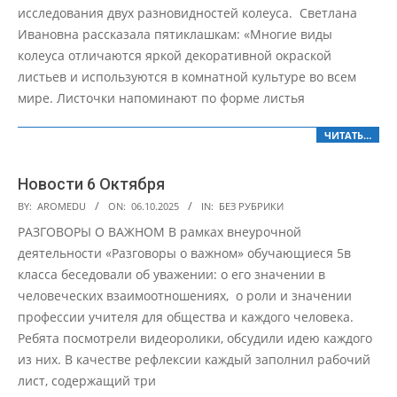
исследования двух разновидностей колеуса. Светлана
Ивановна рассказала пятиклашкам: «Многие виды
колеуса отличаются яркой декоративной окраской
листьев и используются в комнатной культуре во всем
мире. Листочки напоминают по форме листья
ЧИТАТЬ…
Новости 6 Октября
2025-
BY:
AROMEDU
ON:
06.10.2025
IN:
БЕЗ РУБРИКИ
10-
РАЗГОВОРЫ О ВАЖНОМ В рамках внеурочной
06
деятельности «Разговоры о важном» обучающиеся 5в
класса беседовали об уважении: о его значении в
человеческих взаимоотношениях, о роли и значении
профессии учителя для общества и каждого человека.
Ребята посмотрели видеоролики, обсудили идею каждого
из них. В качестве рефлексии каждый заполнил рабочий
лист, содержащий три