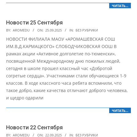
ЧИТАТЬ…
Новости 25 Сентября
2025-
BY:
AROMEDU
ON:
25.09.2025
IN:
БЕЗ РУБРИКИ
09-
НОВОСТИ ФИЛИАЛА МАОУ «АРОМАШЕВСКАЯ СОШ
25
ИМ.В.Д.КАРМАЦКОГО» СЛОБОДЧИКОВСКАЯ ООШ В
рамках акции «Активное долголетие по-тюменски»,
посвященной Международному дню пожилых людей,
сегодня в школе прошел классный час «Добротой
согретые сердца». Участниками стали обучающиеся 1-9
классов. В ходе классного часа ребята вспомнили, что
такое добро, какие качества отличают доброго человека,
и щедро одарили
ЧИТАТЬ…
Новости 22 Сентября
2025-
BY:
AROMEDU
ON:
22.09.2025
IN:
БЕЗ РУБРИКИ