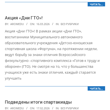
ЧИТАТЬ…
Акция «Дни ГТО»!
2026-
BY:
AROMEDU
ON:
16.03.2026
IN:
БЕЗ РУБРИКИ
03-
Акция «Дни ГТО»! В рамках акции «Дни ГТО»,
16
воспитанники Муниципального автономного
образовательного учреждения «Детско-юношеская
спортивная школа «Фортуна», на протяжении недели,
ведут борьбу за знаки отличия Всероссийского
физкультурно –спортивного комплекса «Готов к труду и
обороне» (ГТО). Не смотря на то, что у большинства
учащихся уже есть знаки отличия, каждый старается
улучшить
ЧИТАТЬ…
Подведены итоги спартакиады
2026-
BY:
AROMEDU
ON:
17.02.2026
IN:
БЕЗ РУБРИКИ