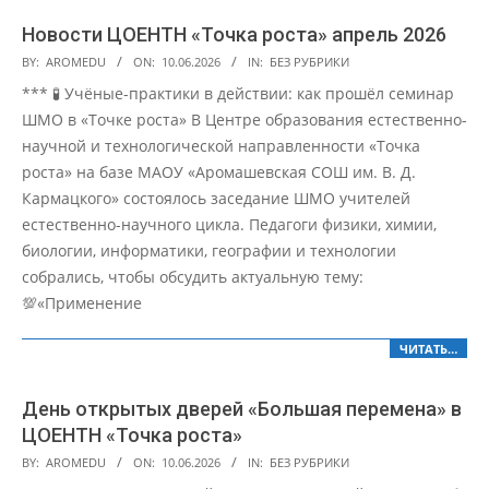
Новости ЦОЕНТН «Точка роста» апрель 2026
2026-
BY:
AROMEDU
ON:
10.06.2026
IN:
БЕЗ РУБРИКИ
06-
*** 🧪 Учёные-практики в действии: как прошёл семинар
10
ШМО в «Точке роста» В Центре образования естественно-
научной и технологической направленности «Точка
роста» на базе МАОУ «Аромашевская СОШ им. В. Д.
Кармацкого» состоялось заседание ШМО учителей
естественно-научного цикла. Педагоги физики, химии,
биологии, информатики, географии и технологии
собрались, чтобы обсудить актуальную тему:
💯«Применение
ЧИТАТЬ…
День открытых дверей «Большая перемена» в
ЦОЕНТН «Точка роста»
2026-
BY:
AROMEDU
ON:
10.06.2026
IN:
БЕЗ РУБРИКИ
06-