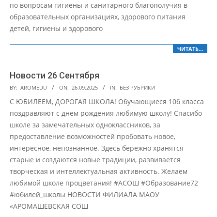
по вопросам гигиены и санитарного благополучия в
образовательных организациях, здорового питания
детей, гигиены и здорового
ЧИТАТЬ…
Новости 26 Сентября
2025-
BY:
AROMEDU
ON:
26.09.2025
IN:
БЕЗ РУБРИКИ
09-
С ЮБИЛЕЕМ, ДОРОГАЯ ШКОЛА! Обучающиеся 10б класса
26
поздравляют с днем рождения любимую школу! Спасибо
школе за замечательных одноклассников, за
предоставление возможностей пробовать новое,
интересное, непознанное. Здесь бережно хранятся
старые и создаются новые традиции, развивается
творческая и интеллектуальная активность. Желаем
любимой школе процветания! #АСОШ #Образование72
#юбилей_школы НОВОСТИ ФИЛИАЛА МАОУ
«АРОМАШЕВСКАЯ СОШ