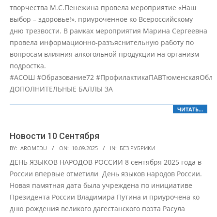
творчества М.С.Пенежина провела мероприятие «Наш
выбор – здоровье!», приуроченное ко Всероссийскому
дню трезвости. В рамках мероприятия Марина Сергеевна
провела информационно-разъяснительную работу по
вопросам влияния алкогольной продукции на организм
подростка.
#АСОШ #Образование72 #ПрофилактикаПАВТюменскаяОбла
ДОПОЛНИТЕЛЬНЫЕ БАЛЛЫ ЗА
ЧИТАТЬ…
Новости 10 Сентября
2025-
BY:
AROMEDU
ON:
10.09.2025
IN:
БЕЗ РУБРИКИ
09-
ДЕНЬ ЯЗЫКОВ НАРОДОВ РОССИИ 8 сентября 2025 года в
10
России впервые отметили День языков народов России.
Новая памятная дата была учреждена по инициативе
Президента России Владимира Путина и приурочена ко
дню рождения великого дагестанского поэта Расула