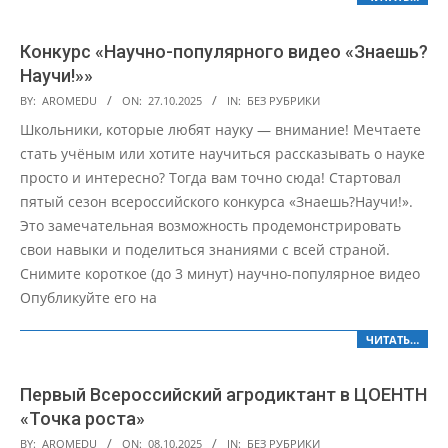
Конкурс «Научно-популярного видео «Знаешь?
Научи!»»
2025-
BY:
AROMEDU
ON:
27.10.2025
IN:
БЕЗ РУБРИКИ
10-
Школьники, которые любят науку — внимание! Мечтаете
27
стать учёным или хотите научиться рассказывать о науке
просто и интересно? Тогда вам точно сюда! Стартовал
пятый сезон всероссийского конкурса «Знаешь?Научи!».
Это замечательная возможность продемонстрировать
свои навыки и поделиться знаниями с всей страной.
Снимите короткое (до 3 минут) научно-популярное видео
Опубликуйте его на
ЧИТАТЬ…
Первый Всероссийский агродиктант в ЦОЕНТН
«Точка роста»
2025-
BY:
AROMEDU
ON:
08.10.2025
IN:
БЕЗ РУБРИКИ