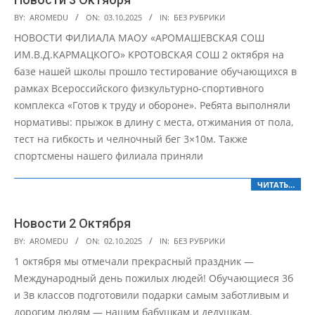
2025-
BY:
AROMEDU
ON:
03.10.2025
IN:
БЕЗ РУБРИКИ
10-
НОВОСТИ ФИЛИАЛА МАОУ «АРОМАШЕВСКАЯ СОШ
03
ИМ.В.Д.КАРМАЦКОГО» КРОТОВСКАЯ СОШ 2 октября на
базе нашей школы прошло тестирование обучающихся в
рамках Всероссийского физкультурно-спортивного
комплекса «Готов к труду и обороне». Ребята выполняли
нормативы: прыжок в длину с места, отжимания от пола,
тест на гибкость и челночный бег 3×10м. Также
спортсмены нашего филиала приняли
ЧИТАТЬ…
Новости 2 Октября
2025-
BY:
AROMEDU
ON:
02.10.2025
IN:
БЕЗ РУБРИКИ
10-
1 октября мы отмечали прекрасный праздник —
02
Международный день пожилых людей! Обучающиеся 3б
и 3в классов подготовили подарки самым заботливым и
дорогим людям — нашим бабушкам и дедушкам.