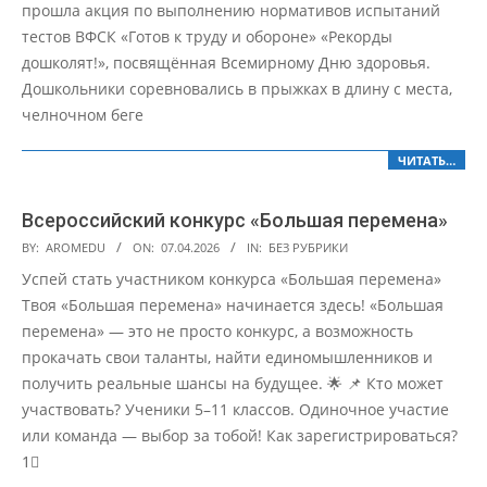
прошла акция по выполнению нормативов испытаний
тестов ВФСК «Готов к труду и обороне» «Рекорды
дошколят!», посвящённая Всемирному Дню здоровья.
Дошкольники соревновались в прыжках в длину с места,
челночном беге
ЧИТАТЬ…
Всероссийский конкурс «Большая перемена»
2026-
BY:
AROMEDU
ON:
07.04.2026
IN:
БЕЗ РУБРИКИ
04-
Успей стать участником конкурса «Большая перемена»
07
Твоя «Большая перемена» начинается здесь! «Большая
перемена» — это не просто конкурс, а возможность
прокачать свои таланты, найти единомышленников и
получить реальные шансы на будущее. 🌟 📌 Кто может
участвовать? Ученики 5–11 классов. Одиночное участие
или команда — выбор за тобой! Как зарегистрироваться?
1⃣