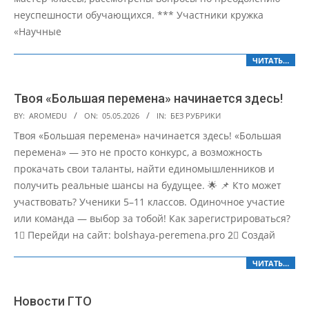
неуспешности обучающихся. *** Участники кружка
«Научные
ЧИТАТЬ…
Твоя «Большая перемена» начинается здесь!
2026-
BY:
AROMEDU
ON:
05.05.2026
IN:
БЕЗ РУБРИКИ
05-
Твоя «Большая перемена» начинается здесь! «Большая
05
перемена» — это не просто конкурс, а возможность
прокачать свои таланты, найти единомышленников и
получить реальные шансы на будущее. 🌟 📌 Кто может
участвовать? Ученики 5–11 классов. Одиночное участие
или команда — выбор за тобой! Как зарегистрироваться?
1⃣ Перейди на сайт: bolshaya-peremena.pro 2⃣ Создай
ЧИТАТЬ…
Новости ГТО