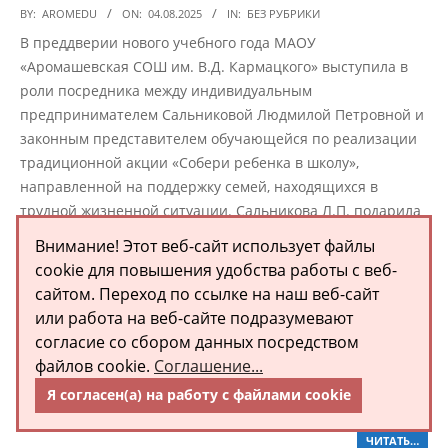
2025-
BY:
AROMEDU
ON:
04.08.2025
IN:
БЕЗ РУБРИКИ
08-
В преддверии нового учебного года МАОУ
04
«Аромашевская СОШ им. В.Д. Кармацкого» выступила в
роли посредника между индивидуальным
предпринимателем Сальниковой Людмилой Петровной и
законным представителем обучающейся по реализации
традиционной акции «Собери ребенка в школу»,
направленной на поддержку семей, находящихся в
трудной жизненной ситуации. Сальникова Л.П. подарила
обучающейся школьный рюкзак и набор
Внимание! Этот веб-сайт использует файлы
cookie для повышения удобства работы с веб-
ЧИТАТЬ…
сайтом. Переход по ссылке на наш веб-сайт
или работа на веб-сайте подразумевают
Присоединяйся к программе наставничества в
согласие со сбором данных посредством
Тюменской области #АСОШ #Образование72
файлов cookie.
Соглашение...
#НАСТАВНИКИ72
Я согласен(а) на работу с файлами cookie
2025-
BY:
AROMEDU
ON:
31.07.2025
IN:
БЕЗ РУБРИКИ
07-
ЧИТАТЬ…