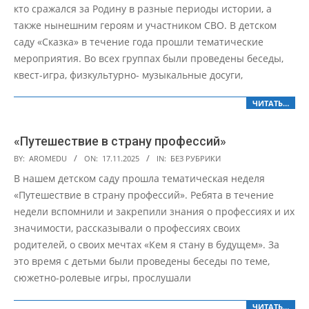
кто сражался за Родину в разные периоды истории, а
также нынешним героям и участником СВО. В детском
саду «Сказка» в течение года прошли тематические
мероприятия. Во всех группах были проведены беседы,
квест-игра, физкультурно- музыкальные досуги,
ЧИТАТЬ…
«Путешествие в страну профессий»
2025-
BY:
AROMEDU
ON:
17.11.2025
IN:
БЕЗ РУБРИКИ
11-
В нашем детском саду прошла тематическая неделя
17
«Путешествие в страну профессий». Ребята в течение
недели вспомнили и закрепили знания о профессиях и их
значимости, рассказывали о профессиях своих
родителей, о своих мечтах «Кем я стану в будущем». За
это время с детьми были проведены беседы по теме,
сюжетно-ролевые игры, прослушали
ЧИТАТЬ…