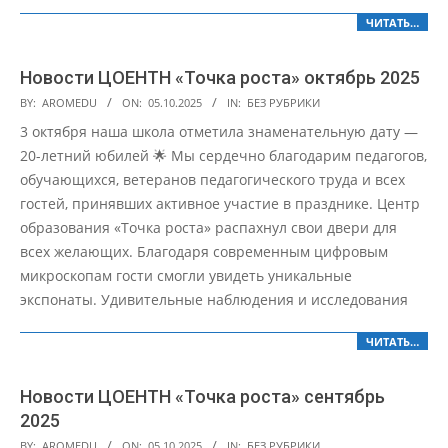
ЧИТАТЬ…
Новости ЦОЕНТН «Точка роста» октябрь 2025
2025-
BY:
AROMEDU
ON:
05.10.2025
IN:
БЕЗ РУБРИКИ
10-
3 октября наша школа отметила знаменательную дату —
05
20-летний юбилей 🌟 Мы сердечно благодарим педагогов,
обучающихся, ветеранов педагогического труда и всех
гостей, принявших активное участие в празднике. Центр
образования «Точка роста» распахнул свои двери для
всех желающих. Благодаря современным цифровым
микроскопам гости смогли увидеть уникальные
экспонаты. Удивительные наблюдения и исследования
ЧИТАТЬ…
Новости ЦОЕНТН «Точка роста» сентябрь
2025
2025-
BY:
AROMEDU
ON:
05.10.2025
IN:
БЕЗ РУБРИКИ