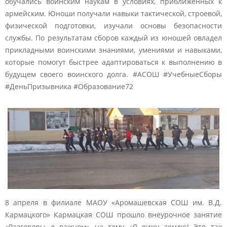
обучались воинским наукам в условиях, приближенных к
армейским. Юноши получали навыки тактической, строевой,
физической подготовки, изучали основы безопасности
службы. По результатам сборов каждый из юношей овладел
прикладными воинскими знаниями, умениями и навыками,
которые помогут быстрее адаптироваться к выполнению в
будущем своего воинского долга. #АСОШ #УчебныеСборы
#ДеньПризывника #Образование72
8 апреля в филиале МАОУ «Аромашевская СОШ им. В.Д.
Кармацкого» Кармацкая СОШ прошло внеурочное занятие
«Разговоры о важном» на тему «Я вижу землю! Это так