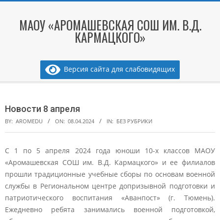
Skip
to
МАОУ «АРОМАШЕВСКАЯ СОШ ИМ. В.Д.
content
КАРМАЦКОГО»
Версия сайта для слабовидящих
Secondary
Navigation
Новости 8 апреля
Menu
BY:
AROMEDU
ON:
08.04.2024
IN:
БЕЗ РУБРИКИ
С 1 по 5 апреля 2024 года юноши 10-х классов МАОУ
«Аромашевская СОШ им. В.Д. Кармацкого» и ее филиалов
прошли традиционные учебные сборы по основам военной
службы в Региональном центре допризывной подготовки и
патриотического воспитания «Аванпост» (г. Тюмень).
Ежедневно ребята занимались военной подготовкой,